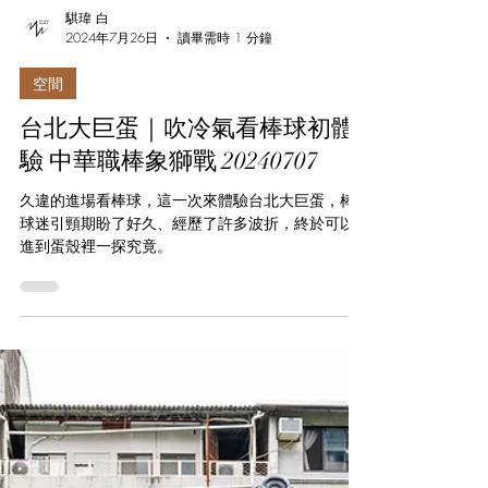
騏瑋 白
2024年7月26日
讀畢需時 1 分鐘
空間
台北大巨蛋｜吹冷氣看棒球初體
驗 中華職棒象獅戰 20240707