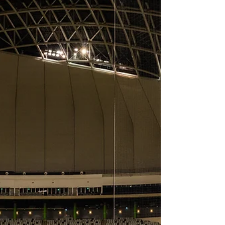
廠裡喝屏東咖啡 感受老空間裡的
新靈魂
屏東竹田舊名「頓物」，是客語囤積貨物之意，過
去為運送稻米過程中重要的囤放中繼站，故得此
名。位於竹田車站旁的「德興碾米廠」成立於1942
年，過去曾是重要的地方產業據點，1994年結束營
運後，長期處於閒置荒廢狀態，最後由「大和咖
啡」接手，與丁尺建築師事務所、力口建築共同將
老屋改...