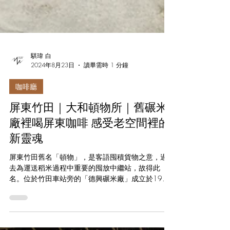
騏瑋 白
2024年8月23日
讀畢需時 1 分鐘
咖啡廳
屏東竹田｜大和頓物所｜舊碾米