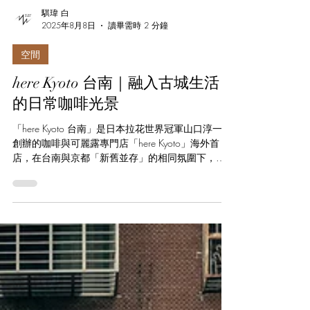
騏瑋 白
2025年8月8日
讀畢需時 2 分鐘
空間
here Kyoto 台南｜融入古城生活
的日常咖啡光景
「here Kyoto 台南」是日本拉花世界冠軍山口淳一所
創辦的咖啡與可麗露專門店「here Kyoto」海外首
店，在台南與京都「新舊並存」的相同氛圍下，透
過台日團隊夥伴的相互合作，融入品牌獨到的美感
與尊重文化的精神，開展出屬於台南獨特有趣的複
合式咖啡空間。