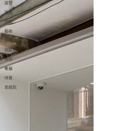
露營
展覽
空間
藝術
茶店
甜點店
酒吧
餐廳
球賽
老戲院