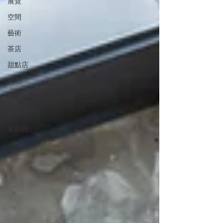
展覽
空間
藝術
茶店
甜點店
酒吧
餐廳
球賽
老戲院