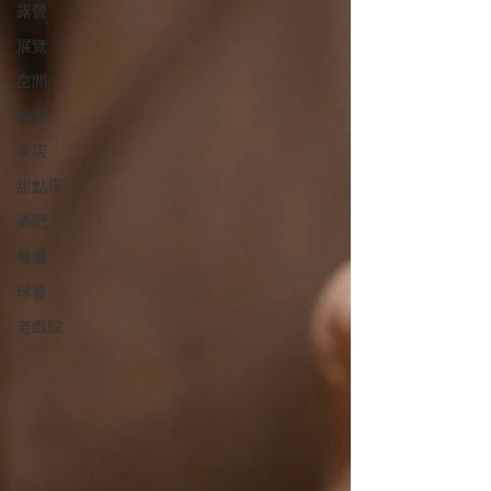
露營
展覽
空間
藝術
茶店
甜點店
酒吧
餐廳
球賽
老戲院