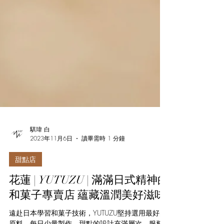
騏瑋 白
2023年11月6日
讀畢需時 1 分鐘
甜點店
花蓮 | YUTUZU | 滿滿日式精神的
和菓子專賣店 蘊藏溫潤美好滋味