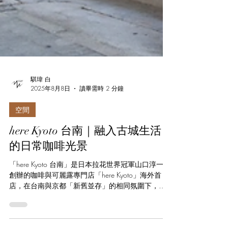
騏瑋 白
2025年8月8日
讀畢需時 2 分鐘
空間
here Kyoto 台南｜融入古城生活
的日常咖啡光景