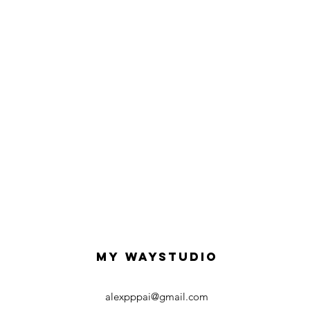
MY WAY
Studio
alexpppai@gmail.com