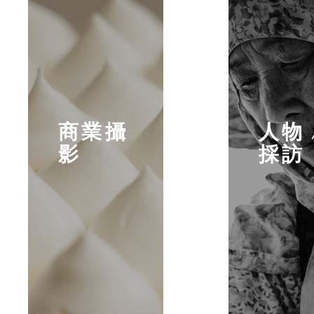
商業攝
人物 
影
採訪