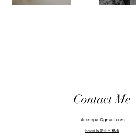
Contact Me
alexpppai@gmail.com
based in 新北市 板橋