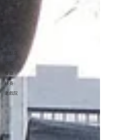
露營
展覽
空間
藝術
茶店
甜點店
酒吧
餐廳
球賽
老戲院