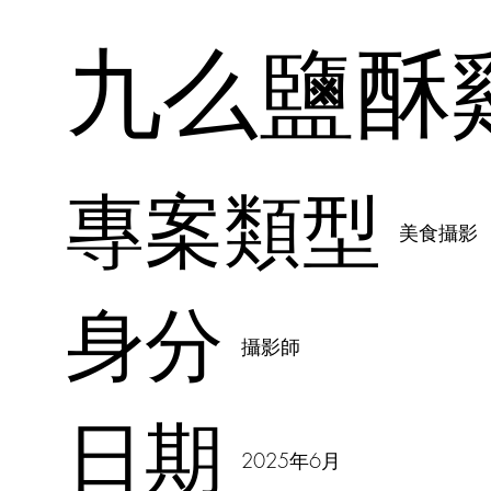
九么鹽酥
專案類型
美食攝影
身分
攝影師
日期
2025年6月