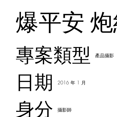
爆平安 
專案類型
產品攝影
日期
2016 年 1 月
身分
攝影師