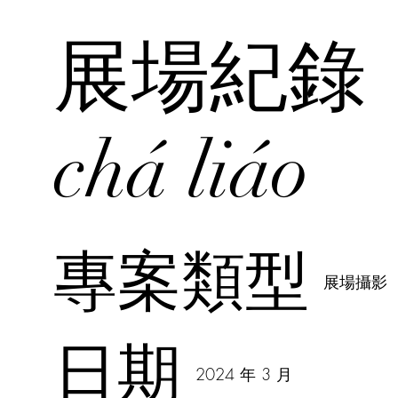
展場紀錄 
chá liáo
專案類型
展場攝影
日期
2024 年 3 月