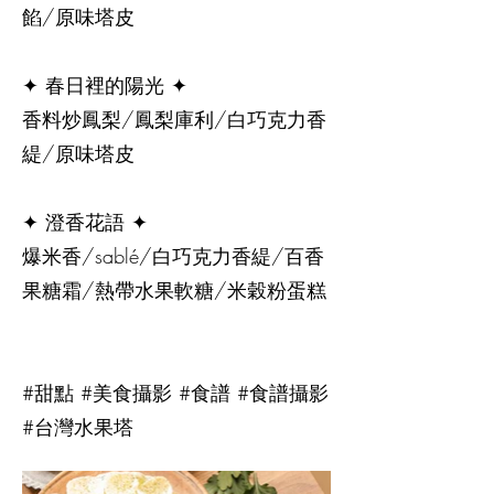
餡/原味塔皮
✦ 春日裡的陽光 ✦
香料炒鳳梨/鳳梨庫利/白巧克力香
緹/原味塔皮
✦ 澄香花語 ✦
爆米香/sablé/白巧克力香緹/百香
果糖霜/熱帶水果軟糖/米穀粉蛋糕
#甜點 #美食攝影 #食譜 #食譜攝影
#台灣水果塔