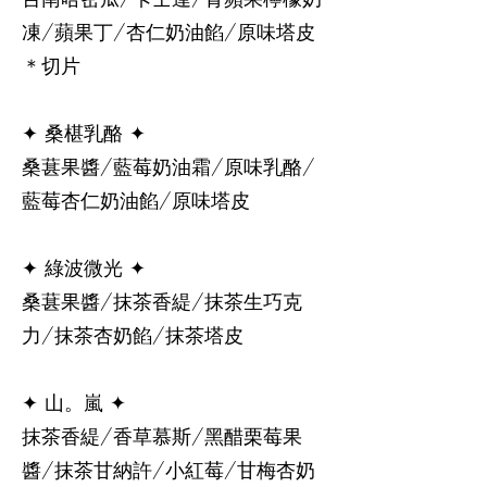
凍/蘋果丁/杏仁奶油餡/原味塔皮
＊切片
✦ 桑椹乳酪 ✦
桑葚果醬/藍莓奶油霜/原味乳酪/
藍莓杏仁奶油餡/原味塔皮
✦ 綠波微光 ✦
桑葚果醬/抹茶香緹/抹茶生巧克
力/抹茶杏奶餡/抹茶塔皮
✦ 山。嵐 ✦
抹茶香緹/香草慕斯/黑醋栗莓果
醬/抹茶甘納許/小紅莓/甘梅杏奶