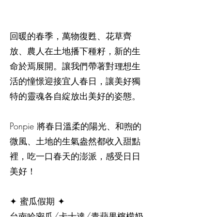
回暖的春季，萬物復甦、花草齊
放、農⼈在⼟地播下種籽，新的生
命於焉展開。讓我們帶著對理想生
活的憧憬迎接宜⼈春日，讓美好獨
特的靈魂各⾃綻放出美好的姿態。
Ponpie 將春日溫柔的陽光、和煦的
微風、土地的生氣盎然都收入甜點
裡，吃一口春天的澎派，感受日日
美好！
✦ 蜜瓜假期 ✦
台南哈密瓜/卡士達/青蘋果檸檬奶