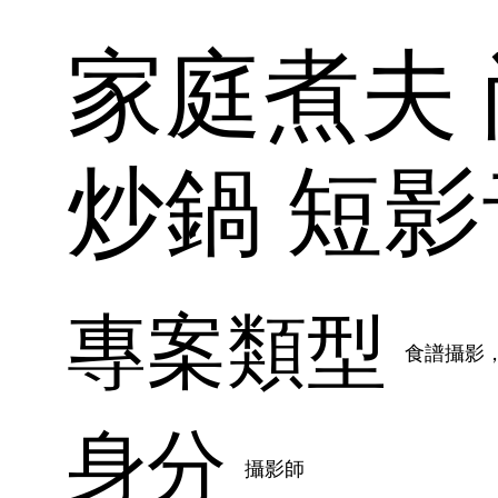
家庭煮夫 尚恩
炒鍋 短
專案類型
食譜攝影
身分
攝影師