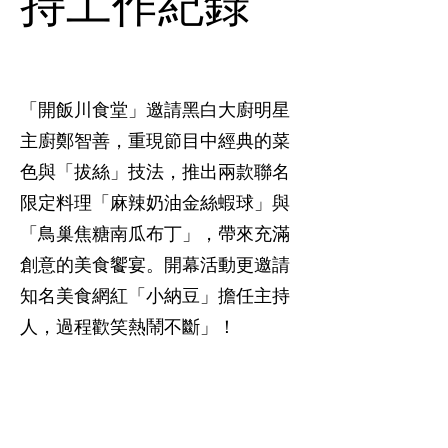
持工作紀錄
「開飯川食堂」邀請黑白大廚明星
主廚鄭智善，重現節目中經典的菜
色與「拔絲」技法，推出兩款聯名
限定料理「麻辣奶油金絲蝦球」與
「鳥巢焦糖南瓜布丁」，帶來充滿
創意的美食饗宴。開幕活動更邀請
知名美食網紅「小納豆」擔任主持
人，過程歡笑熱鬧不斷」！