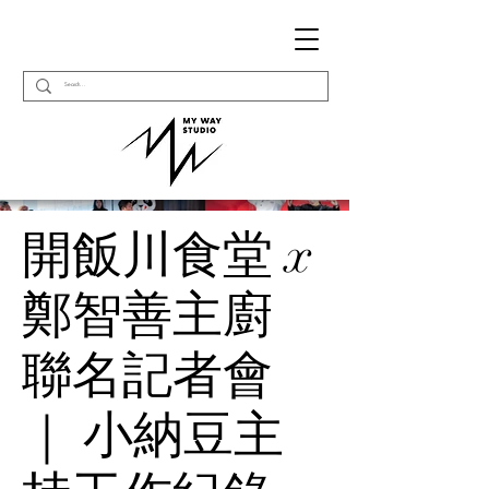
開飯川食堂 x
鄭智善主廚
聯名記者會
｜ 小納豆主