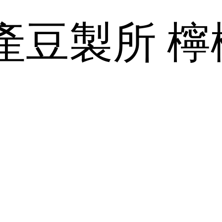
產豆製所 檸