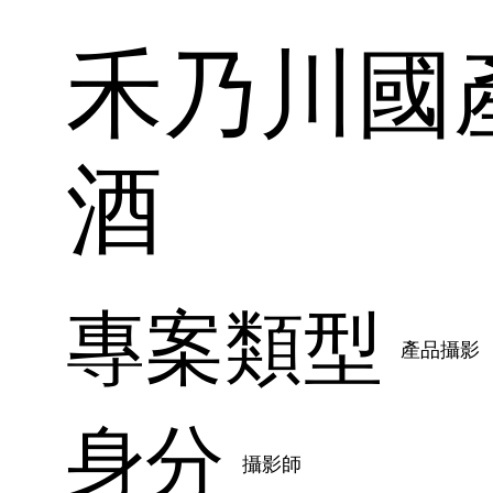
禾乃川國
酒
專案類型
產品攝影
身分
攝影師