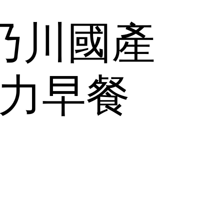
禾乃川國產
活力早餐