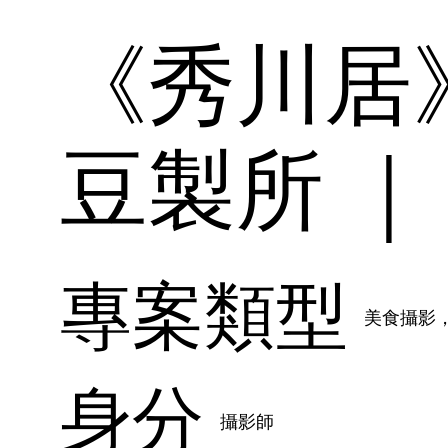
《秀川居》
豆製所 
專案類型
美食攝影
身分
攝影師