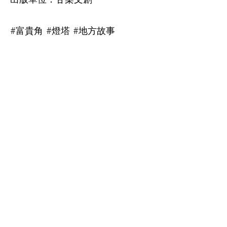
#富貴角 #燈塔 #地方故事