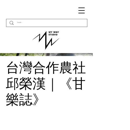
台灣合作農社
邱榮漢｜《甘
樂誌》