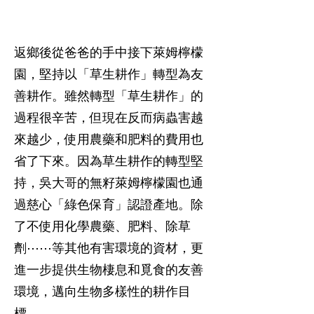
返鄉後從爸爸的手中接下萊姆檸檬
園，堅持以「草生耕作」轉型為友
善耕作。雖然轉型「草生耕作」的
過程很辛苦，但現在反而病蟲害越
來越少，使用農藥和肥料的費用也
省了下來。因為草生耕作的轉型堅
持，吳大哥的無籽萊姆檸檬園也通
過慈心「綠色保育」認證產地。除
了不使用化學農藥、肥料、除草
劑⋯⋯等其他有害環境的資材，更
進一步提供生物棲息和覓食的友善
環境，邁向生物多樣性的耕作目
標。