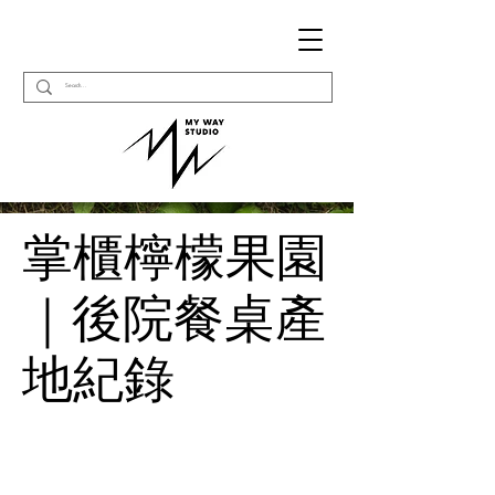
掌櫃檸檬果園
｜後院餐桌產
地紀錄