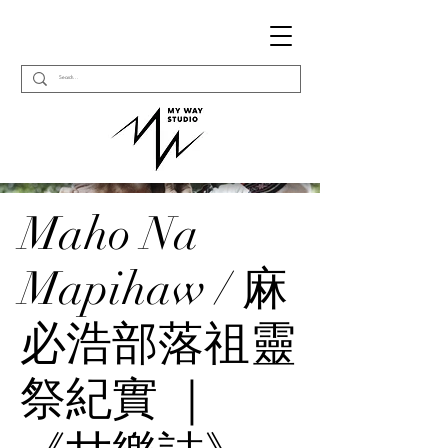
Maho Na
Mapihaw / 麻
必浩部落祖靈
祭紀實 ｜