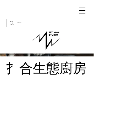
扌合生態廚房