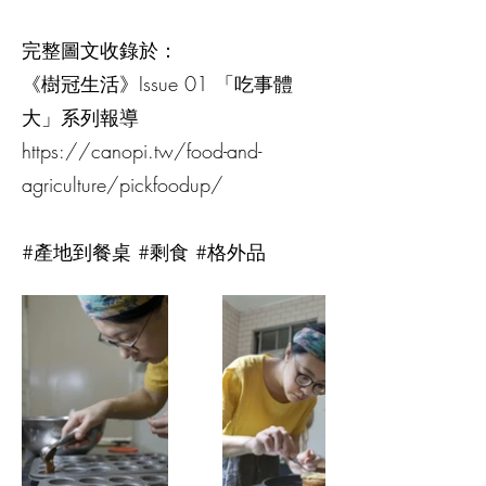
完整圖文收錄於：
《樹冠生活》Issue 01 「吃事體
大」系列報導
https://canopi.tw/food-and-
agriculture/pickfoodup/
#產地到餐桌 #剩食 #格外品