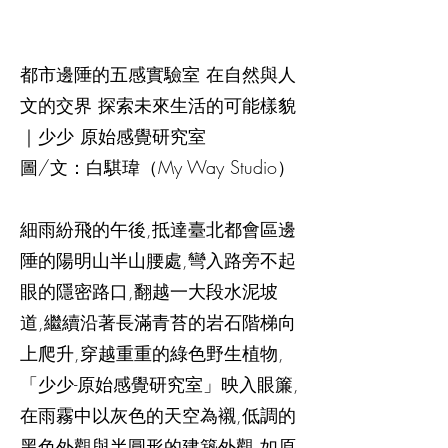
都市邊陲的五感實驗室 在自然與人
文的交界 探索未來生活的可能樣貌
｜少少 原始感覺研究室
圖/文：白騏瑋（My Way Studio）
細雨紛飛的午後,抵達臺北都會區邊
陲的陽明山半山腰處,彎入路旁不起
眼的隱密路口,翻越一大段水泥坡
道,繼續沿著長滿青苔的岩石階梯向
上爬升,穿越重重的綠色野生植物,
「少少-原始感覺研究室」映入眼簾,
在雨霧中以灰色的天空為襯,低調的
黑色外觀與半圓形的建築外觀,如原