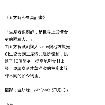
《五方時令餐桌計畫》
「生產者跟廚師，是世界上最懂食
材的兩種人。」
由五方食藏創辦人Susan與地方觀光
創生協會副主席魏兆廷所發起，挑
選了12個節令，從產地與食材出
發，邀請身邊才華洋溢的主廚來詮
釋不同的節令物產。
攝影：白騏瑋（MY WAY STUDIO）
- info -