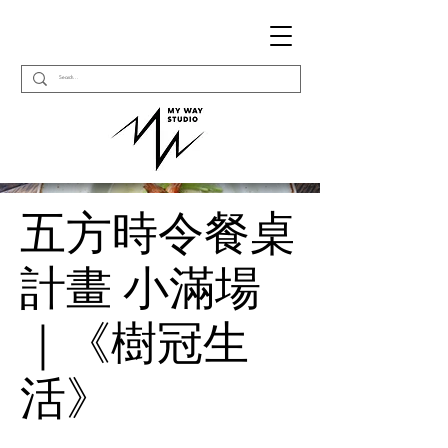
五方時令餐桌
計畫 小滿場
｜《樹冠生
活》