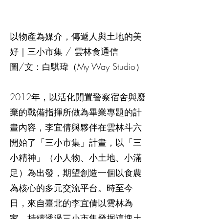
以物產為媒介，傳遞人與土地的美
好｜三小市集 / 雲林食通信
圖/文：白騏瑋（My Way Studio）
2012年，以活化閒置警察宿舍與廢
棄的戰備指揮所做為畢業專題的計
畫內容，李宜倩與夥伴在雲林斗六
開始了「三小市集」計畫，以「三
小精神」（小人物、小土地、小滿
足）為出發，期望創造一個以食農
為核心的多元交流平台。時至今
日，來自臺北的李宜倩以雲林為
家、持續透過三小市集發掘這塊土