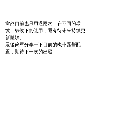
當然目前也只用過兩次，在不同的環
境、氣候下的使用，還有待未來持續更
新體驗。
最後簡單分享一下目前的機車露營配
置，期待下一次的出發！
🏍 機車：SYM SB250 大野狼＋直上貨