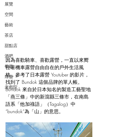
展覽
空間
藝術
茶店
甜點店
酒吧
因為喜歡騎車、喜歡露營，一直以來嚮
餐廳
往著機車露營自由自在的戶外生活風
格，參考了日本露營 Youtuber 的影片，
球賽
找到了 Bundok 這個品牌的單人帳。
老戲院
Bundok 來自於日本知名的製造工藝聖地
「燕三條」中的新瀉縣三條市，在南島
語系「他加祿語」（Tagalog）中
“bundok”為「山」的意思。