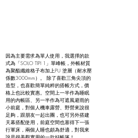
因為主要需求為單人使用，我選擇的款
式為「SOLO TIPI 1」單峰帳，外帳材質
為聚酯纖維格子布加上PU 塗層（耐水壓
係數3000mm）。 除了喜歡三角尖頂的
造型，也喜歡簡單純粹的搭帳方式，價
格上也比較實惠。空間上一半作為睡眠
用的內帳區、另一半作為可遮風避雨的
小前庭，對個人機車露營、野營來說很
足夠，跟朋友一起出團，也可另外搭建
天幕搭配使用，前庭空間也塞得下一張
行軍床，兩個人睡也頗為舒適，對我來
說是很美觀實用的一款好帳篷！