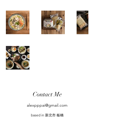
Contact Me
alexpppai@gmail.com
based in 新北市 板橋