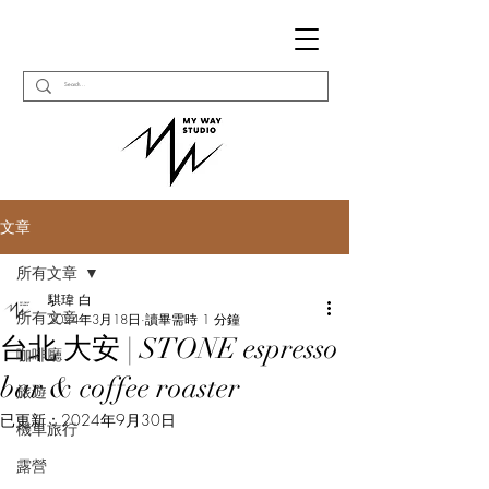
文章
所有文章
騏瑋 白
所有文章
2024年3月18日
讀畢需時 1 分鐘
台北 大安 | STONE espresso
咖啡廳
bar & coffee roaster
旅遊
已更新：
2024年9月30日
機車旅行
露營