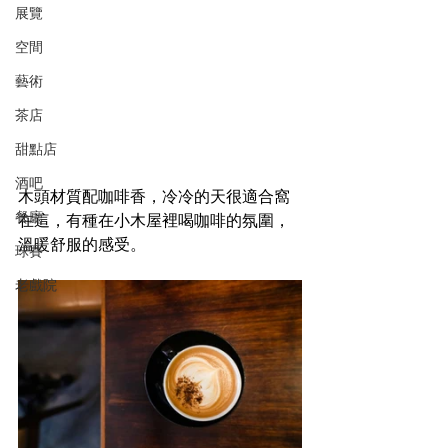
展覽
空間
藝術
茶店
甜點店
酒吧
木頭材質配咖啡香，冷冷的天很適合窩
餐廳
在這，有種在小木屋裡喝咖啡的氛圍，
溫暖舒服的感受。
球賽
老戲院