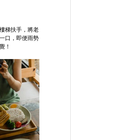
樓梯扶手，將老
一口，即便雨勢
覺！