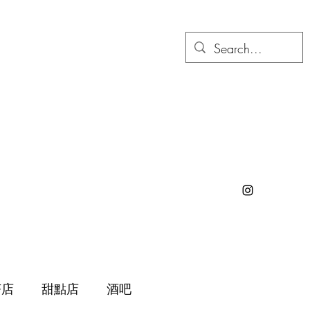
茶店
甜點店
酒吧