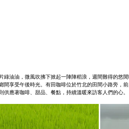
片綠油油，微風吹拂下掀起一陣陣稻浪，週間難得的悠閒
鄉間享受午後時光。有田咖啡位於竹北的田間小路旁，前
則供應著咖啡、甜品、餐點，持續溫暖來訪客人們的心。