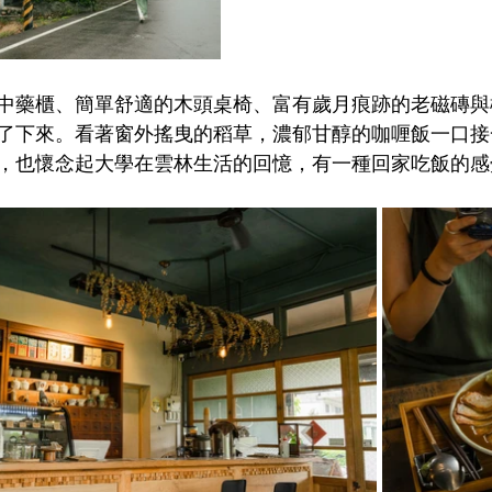
中藥櫃、簡單舒適的木頭桌椅、富有歲月痕跡的老磁磚與
了下來。看著窗外搖曳的稻草，濃郁甘醇的咖喱飯一口接
，也懷念起大學在雲林生活的回憶，有一種回家吃飯的感