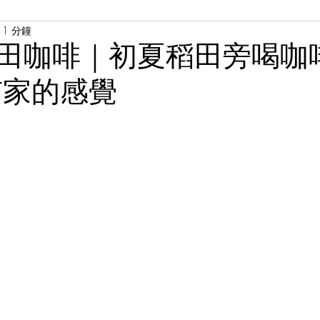
1 分鐘
田咖啡｜初夏稻田旁喝咖啡
有家的感覺