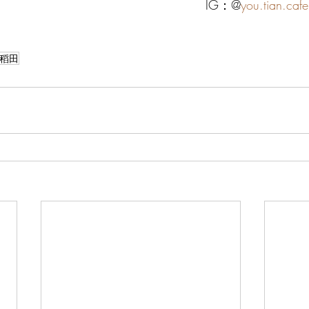
IG：@
you.tian.cafe
稻田