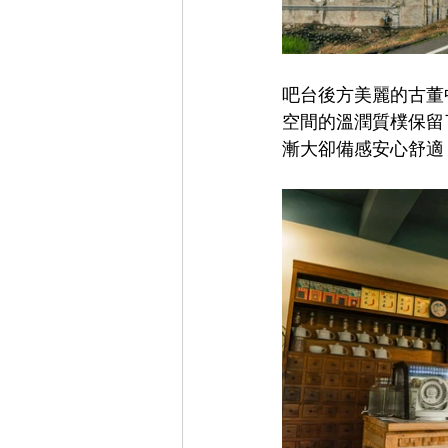
吧台後方美麗的古董
空間的溫潤質樸保留
漸大卻備感安心舒適