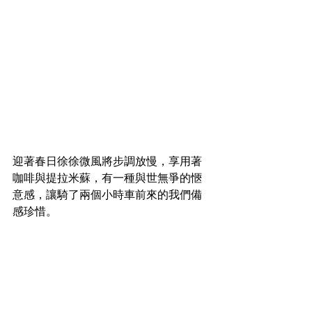
迎著春日徐徐微風將步調放慢，享用著
咖啡與提拉米蘇，有一種與世無爭的愜
意感，讓騎了兩個小時車前來的我們備
感珍惜。