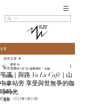
文章
所有文章
騏瑋 白
所有文章
2023年3月7日
讀畢需時 1 分鐘
平溪｜與路 Yu Lu Café｜山
咖啡廳
中車站旁 享受與世無爭的咖
旅遊
啡時光
機車旅行
已更新：
2023年5月22日
露營