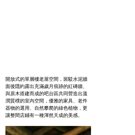
開放式的單層樓老屋空間，斑駁水泥牆
面後隱約露出充滿歲月痕跡的紅磚牆、
與原木搭建而成的吧台區共同營造出溫
潤質樸的室內空間，優雅的家具、老件
器物的選用、自然攀爬的綠色植物，更
讓整間店鋪有一種渾然天成的美感。