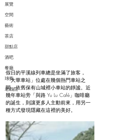
展覽
空間
藝術
茶店
甜點店
酒吧
餐廳
假日的平溪線列車總是坐滿了旅客，
球賽
「大華車站」位處在幾個熱門車站之
間，依舊保有山城裡小車站的靜謐。近
老戲院
幾年車站旁「與路 Yu Lu Café」咖啡廳
的誕生，則讓更多人主動前來，用另一
種方式發現隱藏在這裡的美好。