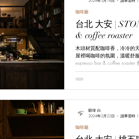
2024年3月18日
讀畢需時 1
咖啡廳
台北 大安 | STONE
& coffee roaster
木頭材質配咖啡香，冷冷的
屋裡喝咖啡的氛圍，溫暖舒服的感受。
espresso bar & coffee 
巷6號 ＠stoneespressobart
騏瑋 白
2024年2月22日
讀畢需時 1
咖啡廳