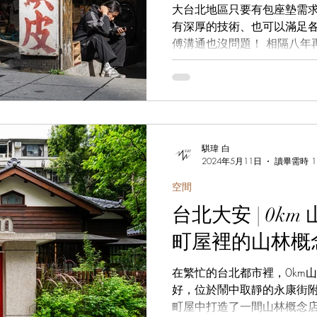
大台北地區只要有包座墊需
有深厚的技術、也可以滿足
傅溝通也沒問題！ 相隔八年
因為只能純手工製作，如果
計，都要做好漫長等待的心理準
騏瑋 白
2024年5月11日
讀畢需時 1
空間
台北大安 | 0km
町屋裡的山林概
在繁忙的台北都市裡，0km
好，位於鬧中取靜的永康街
町屋中打造了一間山林概念