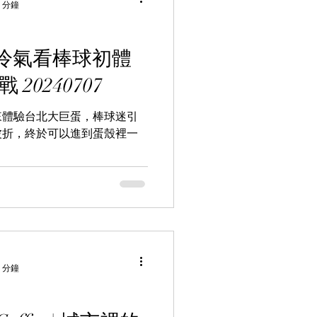
 分鐘
冷氣看棒球初體
20240707
來體驗台北大巨蛋，棒球迷引
波折，終於可以進到蛋殼裡一
 分鐘