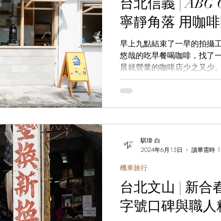
台北信義 | ABG Coffee | 城市裡的
寧靜角落 用咖
早上九點結束了一早的拍攝
悠哉的吃早餐喝咖啡，找了
晨就營業的咖啡店少之又少。
Coffee，拿起手機查了查
後馬上跳上機車往目的地前進。 AB
騏瑋 白
2024年6月15日
讀畢需時 1
機車旅行
台北文山 | 新合
字號口碑與職人