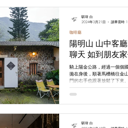
騏瑋 白
2024年3月21日
讀畢需時 1
咖啡廳
陽明山 山中客廳 
聊天 如到朋友
騎上陽金公路，經過一個個
拋在身後，順著馬槽橋往金
門的右手也跟著放鬆了下來
彎角，經過綠峰渡假山莊，
拱門後，座落路旁的山中客
景之前，靜靜等待有緣人的..
騏瑋 白