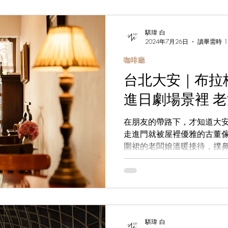
騏瑋 白
2024年7月26日
讀畢需時 1
咖啡廳
台北大安｜布拉格
進日劇場景裡 
在朋友的帶路下，才知道大
走進門就被屋裡優雅的古董
圍裙的老闆娘溫暖接待，撲
上的木製預約立牌、寫字桌
綻放美麗姿態的新鮮花束，
節。
騏瑋 白