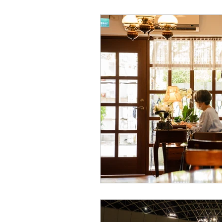
餐廳
球賽
老戲院