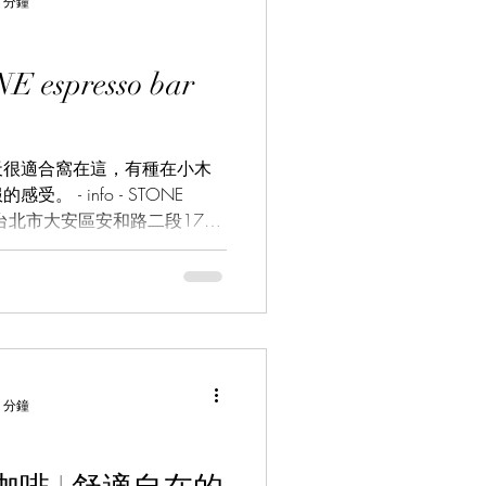
 分鐘
 espresso bar
天很適合窩在這，有種在小木
 - info - STONE
roaster 台北市大安區安和路二段171
aipei 感謝您的閱讀！...
 分鐘