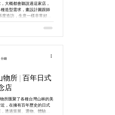
求，大概都會聽說過這家店，
各種造型需求，畫設計圖跟師
再度造訪，生意一樣非常好，
選擇較有特色的造型、縫線設
備。...
 分鐘
 山物所 | 百年日式
念店
山物所匯聚了各種台灣山林的美
附近，在擁有百年歷史的日式
店，透過策展、選物、體驗、