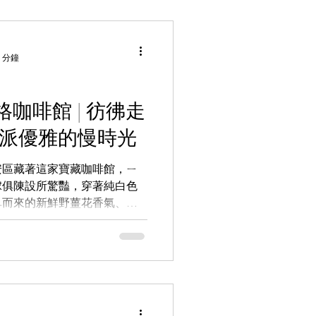
 分鐘
咖啡館 | 彷彿走
老派優雅的慢時光
安區藏著這家寶藏咖啡館，ㄧ
傢俱陳設所驚豔，穿著純白色
鼻而來的新鮮野薑花香氣、桌
上整齊擺放的名片與沾水筆、
隨處充滿生活儀式感與美感細