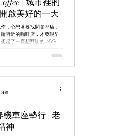
啡開啟美好的一天
工作，心想著要找間咖啡店，
一輪附近的咖啡店，才發現早
想起了一直想拜訪的 ABG
—太棒了！九點就營業！設好導航
G Coffee...
 分鐘
春機車座墊行 | 老
精神