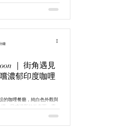
裡親近山林的出發點。
 分鐘
品嚐濃郁印度咖哩
所開設的咖哩餐廳，純白色外觀與
點綴，日式清新的外表下，賣