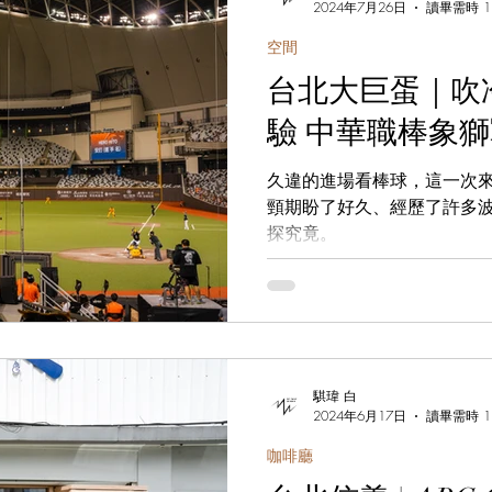
2024年7月26日
讀畢需時 1
空間
台北大巨蛋｜吹
驗 中華職棒象獅戰 
久違的進場看棒球，這一次
頸期盼了好久、經歷了許多
探究竟。
騏瑋 白
2024年6月17日
讀畢需時 1
咖啡廳