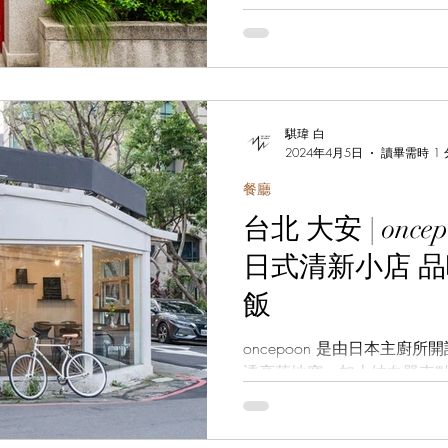
景觀設計等形式，成為都市
騏瑋 白
2024年4月5日
讀畢需時 1
餐廳
台北 大安 | oncepoon ｜ 街角遇見
日式清新小店 
飯
oncepoon 是由日本主廚
透亮落地窗，加上純白單車
的其實是印度咖哩喔！