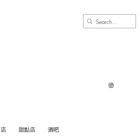
茶店
甜點店
酒吧